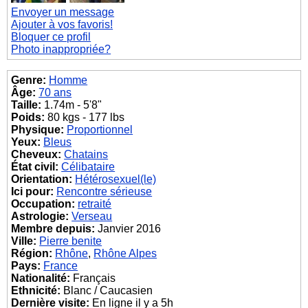
Envoyer un message
Ajouter à vos favoris!
Bloquer ce profil
Photo inappropriée?
Genre:
Homme
Âge:
70 ans
Taille:
1.74m - 5'8"
Poids:
80 kgs - 177 lbs
Physique:
Proportionnel
Yeux:
Bleus
Cheveux:
Chatains
État civil:
Célibataire
Orientation:
Hétérosexuel(le)
Ici pour:
Rencontre sérieuse
Occupation:
retraité
Astrologie:
Verseau
Membre depuis:
Janvier 2016
Ville:
Pierre benite
Région:
Rhône
,
Rhône Alpes
Pays:
France
Nationalité:
Français
Ethnicité:
Blanc / Caucasien
Dernière visite:
En ligne il y a 5h