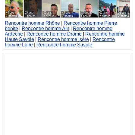
49 ans
65 ans
52 ans
47 ans
47 ans
62 ans
51 ans
1 photos
2 photos
2 photos
1 photos
1 photos
7 photos
2 photos
Rencontre homme Rhône
|
Rencontre homme Pierre
benite
|
Rencontre homme Ain
|
Rencontre homme
Ardèche
|
Rencontre homme Drôme
|
Rencontre homme
Haute Savoie
|
Rencontre homme Isère
|
Rencontre
homme Loire
|
Rencontre homme Savoie