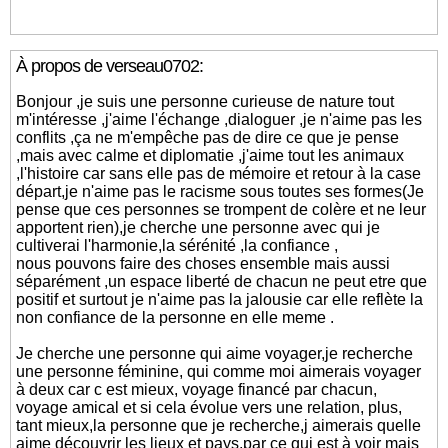
À propos de verseau0702:
Bonjour ,je suis une personne curieuse de nature tout
m'intéresse ,j'aime l'échange ,dialoguer ,je n'aime pas les
conflits ,ça ne m'empêche pas de dire ce que je pense
,mais avec calme et diplomatie ,j'aime tout les animaux
,l'histoire car sans elle pas de mémoire et retour à la case
départ,je n'aime pas le racisme sous toutes ses formes(Je
pense que ces personnes se trompent de colère et ne leur
apportent rien),je cherche une personne avec qui je
cultiverai l'harmonie,la sérénité ,la confiance ,
nous pouvons faire des choses ensemble mais aussi
séparément ,un espace liberté de chacun ne peut etre que
positif et surtout je n'aime pas la jalousie car elle reflète la
non confiance de la personne en elle meme .
Je cherche une personne qui aime voyager,je recherche
une personne féminine, qui comme moi aimerais voyager
à deux car c est mieux, voyage financé par chacun,
voyage amical et si cela évolue vers une relation, plus,
tant mieux,la personne que je recherche,j aimerais quelle
aime découvrir les lieux et pays,par ce qui est à voir mais