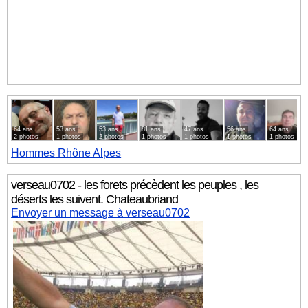
64 ans
53 ans
53 ans
81 ans
47 ans
56 ans
64 ans
2 photos
1 photos
2 photos
1 photos
1 photos
1 photos
1 photos
Hommes
Rhône Alpes
verseau0702 - les forets précèdent les peuples , les
déserts les suivent. Chateaubriand
Envoyer un message à verseau0702