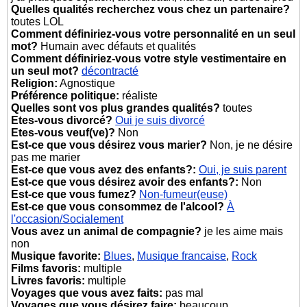
Quelles qualités recherchez vous chez un partenaire?
toutes LOL
Comment définiriez-vous votre personnalité en un seul
mot?
Humain avec défauts et qualités
Comment définiriez-vous votre style vestimentaire en
un seul mot?
décontracté
Religion:
Agnostique
Préférence politique:
réaliste
Quelles sont vos plus grandes qualités?
toutes
Etes-vous divorcé?
Oui je suis divorcé
Etes-vous veuf(ve)?
Non
Est-ce que vous désirez vous marier?
Non, je ne désire
pas me marier
Est-ce que vous avez des enfants?:
Oui, je suis parent
Est-ce que vous désirez avoir des enfants?:
Non
Est-ce que vous fumez?
Non-fumeur(euse)
Est-ce que vous consommez de l'alcool?
À
l'occasion/Socialement
Vous avez un animal de compagnie?
je les aime mais
non
Musique favorite:
Blues
,
Musique francaise
,
Rock
Films favoris:
multiple
Livres favoris:
multiple
Voyages que vous avez faits:
pas mal
Voyages que vous désirez faire:
beaucoup