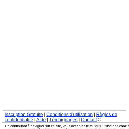
Inscription Gratuite
|
Conditions d'utilisation
|
Règles de
confidentialité
|
Aide
|
Témoignages
|
Contact
©
JeContacte.com, Tous droits réservés
En continuant à naviguer sur ce site, vous acceptez le fait qu'il utilise des cooki