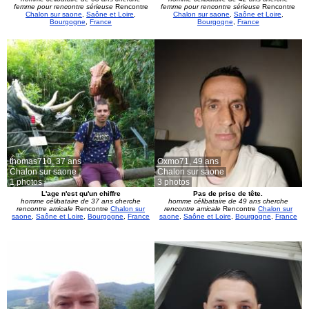
femme pour rencontre sérieuse
Rencontre
femme pour rencontre sérieuse
Rencontre
Chalon sur saone
,
Saône et Loire
,
Chalon sur saone
,
Saône et Loire
,
Bourgogne
,
France
Bourgogne
,
France
thomas710,
37 ans
Oxmo71,
49 ans
Chalon sur saone
Chalon sur saone
1 photos
3 photos
L'age n'est qu'un chiffre
Pas de prise de tête.
homme célibataire de 37 ans cherche
homme célibataire de 49 ans cherche
rencontre amicale
Rencontre
Chalon sur
rencontre amicale
Rencontre
Chalon sur
saone
,
Saône et Loire
,
Bourgogne
,
France
saone
,
Saône et Loire
,
Bourgogne
,
France