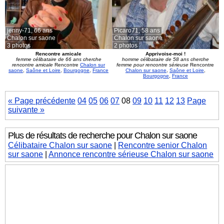
jenny-71,
66 ans
Picaro71,
58 ans
Chalon sur saone
Chalon sur saone
3 photos
2 photos
Rencontre amicale
Apprivoise-moi !
femme célibataire de 66 ans cherche
homme célibataire de 58 ans cherche
rencontre amicale
Rencontre
Chalon sur
femme pour rencontre sérieuse
Rencontre
saone
,
Saône et Loire
,
Bourgogne
,
France
Chalon sur saone
,
Saône et Loire
,
Bourgogne
,
France
« Page précédente
04
05
06
07
08
09
10
11
12
13
Page
suivante »
Plus de résultats de recherche pour Chalon sur saone
Célibataire Chalon sur saone
|
Rencontre senior Chalon
sur saone
|
Annonce rencontre sérieuse Chalon sur saone