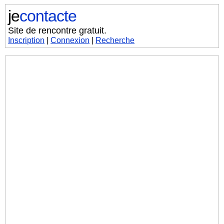
je
contacte
Site de rencontre gratuit.
Inscription
|
Connexion
|
Recherche