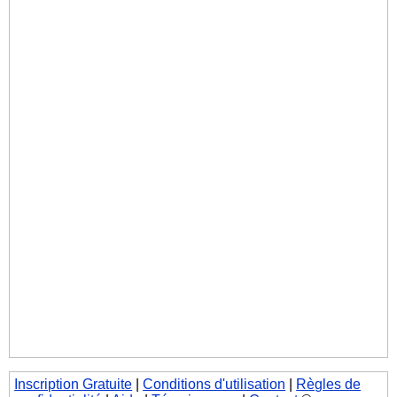
Inscription Gratuite
|
Conditions d'utilisation
|
Règles de