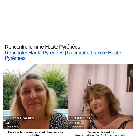
Rencontre femme Haute Pyrénées
Rencontre Haute Pyrénées
|
Rencontre homme Haute
Pyrénées
puce6559,
66 ans
Parlaba8,
71 ans
Tarbes
Soues
1 photos
1 photos
Fais de ta vie un rêve, et d'un rêve la
Regarde devant toi
réalité.
femme célibataire de 71 ans cherche