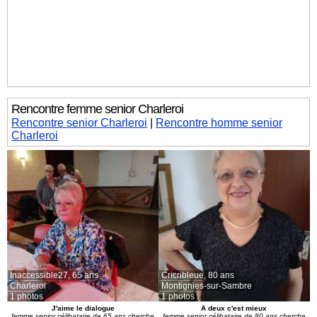
Rencontre femme senior Charleroi
Rencontre senior Charleroi
|
Rencontre homme senior
Charleroi
Inaccessible27,
65 ans
Cricribleue,
80 ans
Charleroi
Montignies-sur-Sambre
1 photos
1 photos
J'aime le dialogue
A deux c'est mieux
femme senior célibataire de 65 ans cherche
femme senior célibataire de 80 ans cherche