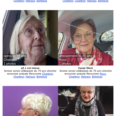
Charleroi
,
Hainaut
,
Belgique
Charleroi
,
Charleroi
,
Hainaut
,
Belgique
spiroule,
75 ans
amicalement74,
76 ans
Charleroi
Roux
1 photos
1 photos
a2 c est mieux
Carpe Diem
femme senior célibataire de 75 ans cherche
femme senior célibataire de 76 ans cherche
rencontre amicale
Rencontre
Charleroi
,
rencontre amicale
Rencontre
Roux
,
Charleroi
,
Hainaut
,
Belgique
Charleroi
,
Hainaut
,
Belgique