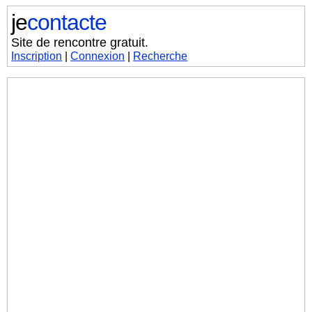
je
contacte
Site de rencontre gratuit.
Inscription
|
Connexion
|
Recherche