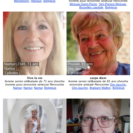
Moeskroen
,
Hainaut
,
Belgique
homme pour rencontre sérieuse
Rencontre
Woluwe-Saint-Pierre
,
Sint-Pieters-Woluwe
,
Bruxelles capitale
,
Belgique
Namur12345,
71 ans
Poulaki,
81 ans
Namur
Orp-Jauche
1 photos
1 photos
Vive la vie
carpe diem
femme senior célibataire de 71 ans cherche
femme senior célibataire de 81 ans cherche
homme pour rencontre sérieuse
Rencontre
rencontre amicale
Rencontre
Orp-Jauche
,
Namur
,
Namur
,
Namur
,
Belgique
Orp-Jauche
,
Brabant Wallon
,
Belgique