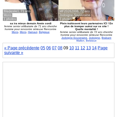
filledesile1,
71 ans
MF20262006,
72 ans
Mons
Jodoigne-Souveraine
1 photos
3 photos
sa ira mieux demain Annie cordi
Plein trahissent leurs partenaires ICI ! En
femme senior célibataire de 71 ans cherche
plus de tromper autrui sur ce site !
homme pour rencontre sérieuse
Rencontre
Quelle mentalité !
Mons
,
Mons
,
Hainaut
,
Belgique
femme senior célibataire de 72 ans cherche
homme pour rencontre sérieuse
Rencontre
Jodoigne-Souveraine
,
Jodoigne
,
Brabant
Wallon
,
Belgique
« Page précédente
05
06
07
08
09
10
11
12
13
14
Page
suivante »