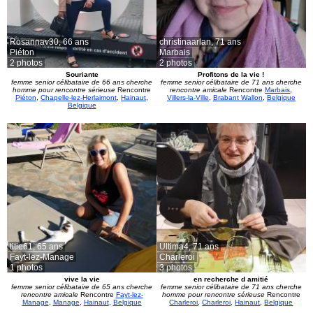
Rosannav30,
66 ans
christinaarlan,
71 ans
Piéton
Marbais
2 photos
2 photos
Souriante
Profitons de la vie !
femme senior célibataire de 66 ans cherche
femme senior célibataire de 71 ans cherche
homme pour rencontre sérieuse
Rencontre
rencontre amicale
Rencontre
Marbais
,
Piéton
,
Chapelle-lez-Herlaimont
,
Hainaut
,
Villers-la-Ville
,
Brabant Wallon
,
Belgique
Belgique
titie61,
65 ans
Ultima4,
71 ans
Fayt-lez-Manage
Charleroi
1 photos
3 photos
vive la vie
en recherche d amitié
femme senior célibataire de 65 ans cherche
femme senior célibataire de 71 ans cherche
rencontre amicale
Rencontre
Fayt-lez-
homme pour rencontre sérieuse
Rencontre
Manage
,
Manage
,
Hainaut
,
Belgique
Charleroi
,
Charleroi
,
Hainaut
,
Belgique