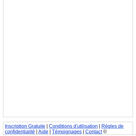
Inscription Gratuite
|
Conditions d'utilisation
|
Règles de
confidentialité
|
Aide
|
Témoignages
|
Contact
©