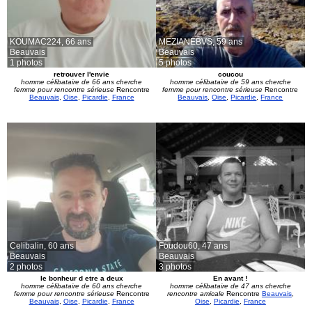
KOUMAC224,
66 ans
MEZIANEBVS,
59 ans
Beauvais
Beauvais
1 photos
5 photos
retrouver l'envie
coucou
homme célibataire de 66 ans cherche
homme célibataire de 59 ans cherche
femme pour rencontre sérieuse
Rencontre
femme pour rencontre sérieuse
Rencontre
Beauvais
,
Oise
,
Picardie
,
France
Beauvais
,
Oise
,
Picardie
,
France
Celibalin,
60 ans
Foudou60,
47 ans
Beauvais
Beauvais
2 photos
3 photos
le bonheur d etre a deux
En avant !
homme célibataire de 60 ans cherche
homme célibataire de 47 ans cherche
femme pour rencontre sérieuse
Rencontre
rencontre amicale
Rencontre
Beauvais
,
Beauvais
,
Oise
,
Picardie
,
France
Oise
,
Picardie
,
France