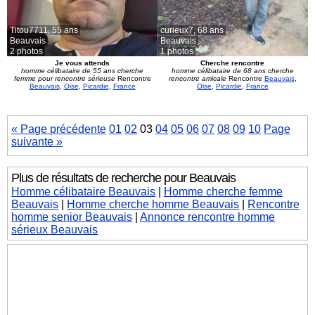
Titou7711,
55 ans
curieux7,
68 ans
Beauvais
Beauvais
2 photos
1 photos
Je vous attends
Cherche rencontre
homme célibataire de 55 ans cherche
homme célibataire de 68 ans cherche
femme pour rencontre sérieuse
Rencontre
rencontre amicale
Rencontre
Beauvais
,
Beauvais
,
Oise
,
Picardie
,
France
Oise
,
Picardie
,
France
« Page précédente
01
02
03
04
05
06
07
08
09
10
Page
suivante »
Plus de résultats de recherche pour Beauvais
Homme célibataire Beauvais
|
Homme cherche femme
Beauvais
|
Homme cherche homme Beauvais
|
Rencontre
homme senior Beauvais
|
Annonce rencontre homme
sérieux Beauvais