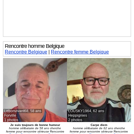
Rencontre homme Belgique
Rencontre Belgique
|
Rencontre femme Belgique
Lebonvivant68,
58 ans
LOUSKY1964,
62 ans
Forville
Heppignies
1 photos
2 photos
Je suis toujours de bonne humeur
Carpe diem
homme célibataire de 58 ans cherche
homme célibataire de 62 ans cherche
femme pour rencontre sérieuse
Rencontre
femme pour rencontre sérieuse
Rencontre