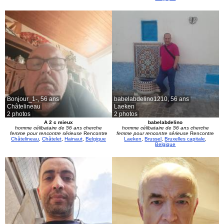
Bonjour_1-,
56 ans
babelabdelino1210,
56 ans
Châtelineau
Laeken
2 photos
2 photos
A 2 c mieux
babelabdelino
homme célibataire de 56 ans cherche
homme célibataire de 56 ans cherche
femme pour rencontre sérieuse
Rencontre
femme pour rencontre sérieuse
Rencontre
Châtelineau
,
Châtelet
,
Hainaut
,
Belgique
Laeken
,
Brussel
,
Bruxelles capitale
,
Belgique