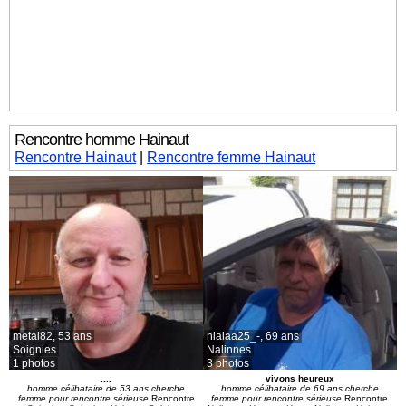
Rencontre homme Hainaut
Rencontre Hainaut
|
Rencontre femme Hainaut
metal82,
53 ans
nialaa25_-,
69 ans
Soignies
Nalinnes
1 photos
3 photos
....
vivons heureux
homme célibataire de 53 ans cherche
homme célibataire de 69 ans cherche
femme pour rencontre sérieuse
Rencontre
femme pour rencontre sérieuse
Rencontre