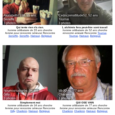
Akalabeth7180,
55 ans
Cedriczenattitude52,
52 ans
Seneffe
Tournai
3 photos
3 photos
Qui tente rien n'a rien.
L alchimie fera peut-être sont travail
homme célibataire de 55 ans cherche
homme célibataire de 52 ans cherche
femme pour rencontre sérieuse
Rencontre
rencontre amicale
Rencontre
Tournai
,
Seneffe
,
Seneffe
,
Hainaut
,
Belgique
Tournai
,
Hainaut
,
Belgique
Nounoursabarbe,
34 ans
MI-JO-AL,
77 ans
Gilly
Charleroi
3 photos
1 photos
Simplement moi
QUI OSE VAIN
homme célibataire de 34 ans cherche
homme célibataire de 77 ans cherche
femme pour rencontre sérieuse
Rencontre
femme pour rencontre sérieuse
Rencontre
Gilly
,
Charleroi
,
Hainaut
,
Belgique
Charleroi
,
Charleroi
,
Hainaut
,
Belgique