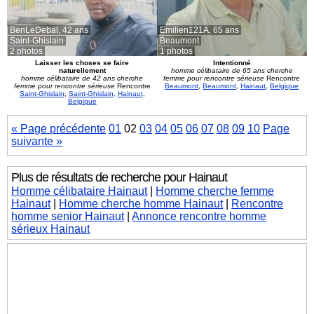
BenLeDebal,
42 ans
Emilien121A,
65 ans
Saint-Ghislain
Beaumont
2 photos
1 photos
Laisser les choses se faire
Intentionné
naturellement
homme célibataire de 65 ans cherche
homme célibataire de 42 ans cherche
femme pour rencontre sérieuse
Rencontre
femme pour rencontre sérieuse
Rencontre
Beaumont
,
Beaumont
,
Hainaut
,
Belgique
Saint-Ghislain
,
Saint-Ghislain
,
Hainaut
,
Belgique
« Page précédente
01
02
03
04
05
06
07
08
09
10
Page
suivante »
Plus de résultats de recherche pour Hainaut
Homme célibataire Hainaut
|
Homme cherche femme
Hainaut
|
Homme cherche homme Hainaut
|
Rencontre
homme senior Hainaut
|
Annonce rencontre homme
sérieux Hainaut