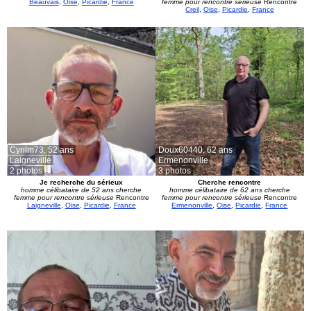
Beauvais
,
Oise
,
Picardie
,
France
femme pour rencontre sérieuse
Rencontre
Creil
,
Oise
,
Picardie
,
France
Cyrilm73,
52 ans
Doux60440,
62 ans
Laigneville
Ermenonville
2 photos
3 photos
Je recherche du sérieux
Cherche rencontre
homme célibataire de 52 ans cherche
homme célibataire de 62 ans cherche
femme pour rencontre sérieuse
Rencontre
femme pour rencontre sérieuse
Rencontre
Laigneville
,
Oise
,
Picardie
,
France
Ermenonville
,
Oise
,
Picardie
,
France