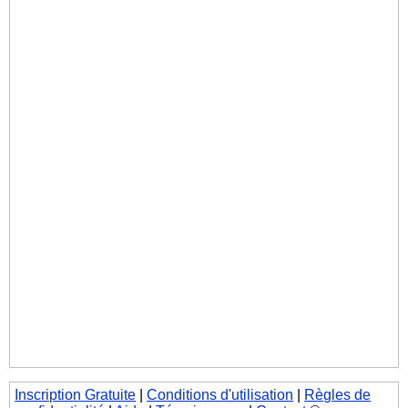
Inscription Gratuite
|
Conditions d'utilisation
|
Règles de