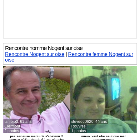
Rencontre homme Nogent sur oise
Rencontre Nogent sur oise
|
Rencontre femme Nogent sur
oise
tanjojo3,
61 ans
steved60620,
44 ans
Clermont
Rouvres
2 photos
1 photos
pas sérieuse merci de s'abstenir !!
mieux vaut etre seul que mal
homme célibataire de 61 ans cherche
accompagner