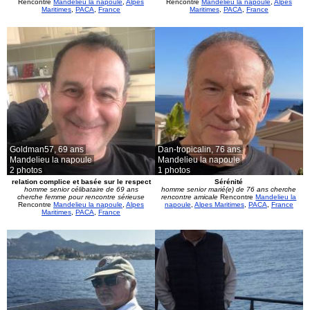
Rencontre
Mandelieu la napoule
,
Alpes
Rencontre
Mandelieu la napoule
,
Alpes
Maritimes
,
PACA
,
France
Maritimes
,
PACA
,
France
Goldman57,
69 ans
Dan-tropicalin,
76 ans
Mandelieu la napoule
Mandelieu la napoule
2 photos
1 photos
relation complice et basée sur le respect
Sérénité
homme senior célibataire de 69 ans
homme senior marié(e) de 76 ans cherche
cherche femme pour rencontre sérieuse
rencontre amicale
Rencontre
Mandelieu la
Rencontre
Mandelieu la napoule
,
Alpes
napoule
,
Alpes Maritimes
,
PACA
,
France
Maritimes
,
PACA
,
France