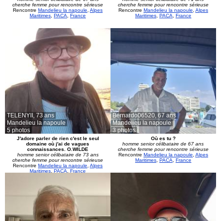
cherche femme pour rencontre sérieuse
cherche femme pour rencontre sérieuse
Rencontre
Mandelieu la napoule
,
Alpes
Rencontre
Mandelieu la napoule
,
Alpes
Maritimes
,
PACA
,
France
Maritimes
,
PACA
,
France
TELENYII,
73 ans
Bernardo06520,
67 ans
Mandelieu la napoule
Mandelieu la napoule
5 photos
3 photos
J'adore parler de rien c'est le seul
Où es tu ?
domaine où j'ai de vagues
homme senior célibataire de 67 ans
connaissances. O.WILDE
cherche femme pour rencontre sérieuse
homme senior célibataire de 73 ans
Rencontre
Mandelieu la napoule
,
Alpes
cherche femme pour rencontre sérieuse
Maritimes
,
PACA
,
France
Rencontre
Mandelieu la napoule
,
Alpes
Maritimes
,
PACA
,
France