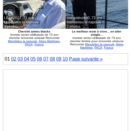
LEXA2017,
73 ans
navigateur800,
73 ans
Mandelieu la napoule
Mandelieu la napoule
4 photos
2 photos
Cherche amies blacks
Le meilleur reste à vivre....en aller
homme senior célibataire de 73 ans
simple...
cherche rencontre amicale
Rencontre
homme senior célibataire de 73 ans
Mandelieu la napoule
,
Alpes Maritimes
,
cherche femme pour rencontre sérieuse
PACA
,
France
Rencontre
Mandelieu la napoule
,
Alpes
Maritimes
,
PACA
,
France
01
02
03
04
05
06
07
08
09
10
Page suivante »