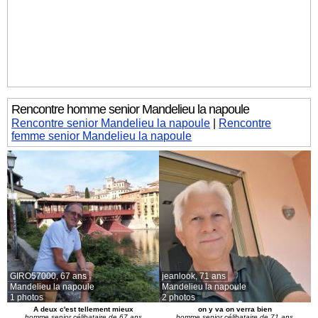
Rencontre homme senior Mandelieu la napoule
Rencontre senior Mandelieu la napoule
|
Rencontre
femme senior Mandelieu la napoule
GIRO57000,
67 ans
jeanlook,
71 ans
Mandelieu la napoule
Mandelieu la napoule
1 photos
2 photos
A deux c'est tellement mieux
on y va on verra bien
homme senior célibataire de 67 ans
homme senior célibataire de 71 ans