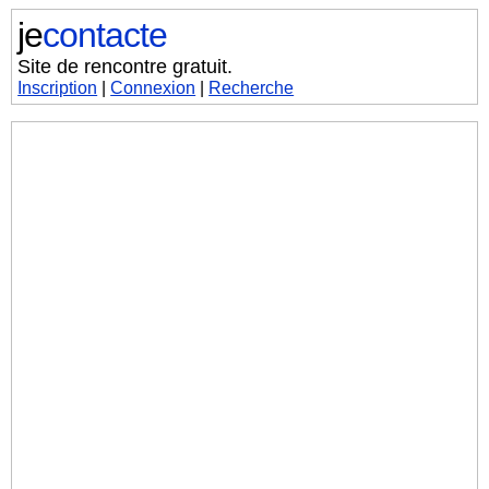
je
contacte
Site de rencontre gratuit.
Inscription
|
Connexion
|
Recherche