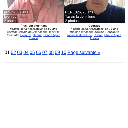
pilouh7,
69 ans
RENE026,
78 ans
Lyon 05
Tassin la demi lune
2 photos
2 photos
Plus loin plus haut
Courage
homme senior célibataire de 69 ans
homme senior célibataire de 78 ans
cherche femme pour rencontre sérieuse
cherche rencontre amicale
Rencontre
Rencontre
Lyon 05
,
Rhône
,
Rhône Alpes
,
Tassin la demi lune
,
Rhône
,
Rhône Alpes
,
France
France
01
02
03
04
05
06
07
08
09
10
Page suivante »