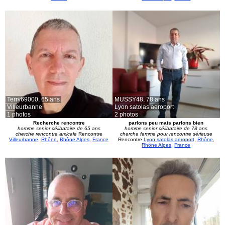
Terry69000,
65 ans
MUSSY48,
78 ans
Villeurbanne
Lyon satolas aeroport
1 photos
2 photos
Recherche rencontre
parlons peu mais parlons bien
homme senior célibataire de 65 ans
homme senior célibataire de 78 ans
cherche rencontre amicale
Rencontre
cherche femme pour rencontre sérieuse
Villeurbanne
,
Rhône
,
Rhône Alpes
,
France
Rencontre
Lyon satolas aeroport
,
Rhône
,
Rhône Alpes
,
France