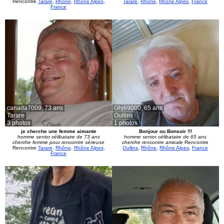
Rencontre
Tarare
,
Rhône
,
Rhône Alpes
,
Tarare
,
Rhône
,
Rhône Alpes
,
France
France
canada7009,
73 ans
Ghj69000,
65 ans
Tarare
Oullins
3 photos
1 photos
je cherche une femme aimante
Bonjour ou Bonsoir !!!
homme senior célibataire de 73 ans
homme senior célibataire de 65 ans
cherche femme pour rencontre sérieuse
cherche rencontre amicale
Rencontre
Rencontre
Tarare
,
Rhône
,
Rhône Alpes
,
Oullins
,
Rhône
,
Rhône Alpes
,
France
France