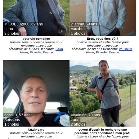
MIGUEL02000,
69 ans
viladmir,
59 ans
Laon
Vauxbuin
3 photos
1 photos
pour vie complice
Eros, vous êtes où ?
homme sérieux cherche femme pour
homme sérieux cherche femme pour
rencontre amoureuse
rencontre amoureuse
célibataire de 69 ans
Rencontre
Laon
,
célibataire de 59 ans
Rencontre
Vauxbuin
,
Aisne
,
Picardie
,
France
Aisne
,
Picardie
,
France
boch13,
57 ans
Vivaldi66,
73 ans
Soissons
Laon
1 photos
2 photos
fatalpicard
ouvert d'esprit je recherche une
homme sérieux cherche femme pour
personne correspondant à mon profil
rencontre amoureuse
homme sérieux cherche femme pour