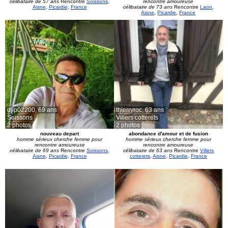
célibataire de 57 ans
Rencontre
Soissons
,
rencontre amoureuse
Aisne
,
Picardie
,
France
célibataire de 73 ans
Rencontre
Laon
,
Aisne
,
Picardie
,
France
djip02200,
69 ans
thierryroc,
63 ans
Soissons
Villers cotterets
2 photos
2 photos
nouveau depart
abondance d'amour et de fusion
homme sérieux cherche femme pour
homme sérieux cherche femme pour
rencontre amoureuse
rencontre amoureuse
célibataire de 69 ans
Rencontre
Soissons
,
célibataire de 63 ans
Rencontre
Villers
Aisne
,
Picardie
,
France
cotterets
,
Aisne
,
Picardie
,
France