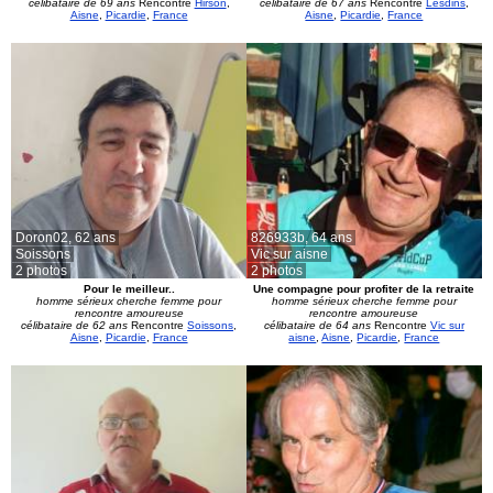
célibataire de 69 ans
Rencontre
Hirson
,
célibataire de 67 ans
Rencontre
Lesdins
,
Aisne
,
Picardie
,
France
Aisne
,
Picardie
,
France
Doron02,
62 ans
826933b,
64 ans
Soissons
Vic sur aisne
2 photos
2 photos
Pour le meilleur..
Une compagne pour profiter de la retraite
homme sérieux cherche femme pour
homme sérieux cherche femme pour
rencontre amoureuse
rencontre amoureuse
célibataire de 62 ans
Rencontre
Soissons
,
célibataire de 64 ans
Rencontre
Vic sur
Aisne
,
Picardie
,
France
aisne
,
Aisne
,
Picardie
,
France