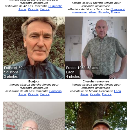
rencontre amoureuse
homme sérieux cherche femme pour
célibataire de 42 ans
Rencontre
St quentin
,
rencontre amoureuse
Aisne
,
Picardie
,
France
célibataire de 58 ans
Rencontre
Couvron et
aumencourt
,
Aisne
,
Picardie
,
France
FaiBoIci,
60 ans
Freddo1968,
58 ans
Soissons
Laon
3 photos
4 photos
Bonjour
Cherche rencontre
homme sérieux cherche femme pour
homme sérieux cherche femme pour
rencontre amoureuse
rencontre amoureuse
célibataire de 60 ans
Rencontre
Soissons
,
célibataire de 58 ans
Rencontre
Laon
,
Aisne
,
Picardie
,
France
Aisne
,
Picardie
,
France