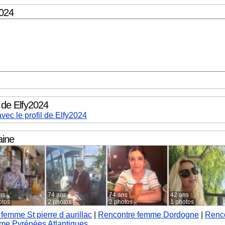
2024
l de Elfy2024
vec le profil de Elfy2024
aine
ns
74 ans
74 ans
42 ans
otos
2 photos
2 photos
1 photos
femme St pierre d aurillac
|
Rencontre femme Dordogne
|
Renc
me Pyrénées Atlantiques