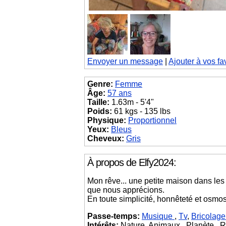
Envoyer un message
|
Ajouter à vos fa
Genre:
Femme
Âge:
57 ans
Taille:
1.63m - 5'4"
Poids:
61 kgs - 135 lbs
Physique:
Proportionnel
Yeux:
Bleus
Cheveux:
Gris
À propos de Elfy2024:
Mon rêve... une petite maison dans le
que nous apprécions.
En toute simplicité, honnêteté et osmo
Passe-temps:
Musique
,
Tv
,
Bricolag
Intérêts:
Nature, Animaux , Planète , Re