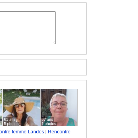
61 ans
57 ans
5 photos
1 photos
ontre femme Landes
|
Rencontre