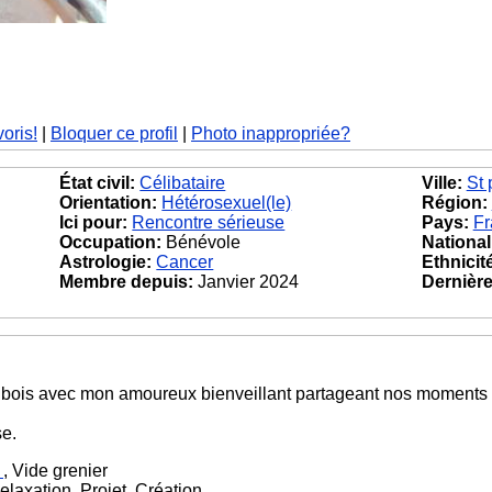
voris!
|
Bloquer ce profil
|
Photo inappropriée?
État civil:
Célibataire
Ville:
St 
Orientation:
Hétérosexuel(le)
Région:
Ici pour:
Rencontre sérieuse
Pays:
Fr
Occupation:
Bénévole
National
Astrologie:
Cancer
Ethnicit
Membre depuis:
Janvier 2024
Dernière 
s bois avec mon amoureux bienveillant partageant nos moments
se.
e
, Vide grenier
laxation, Projet, Création