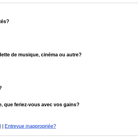
tés?
ette de musique, cinéma ou autre?
?
ie, que feriez-vous avec vos gains?
l
|
Entrevue inappropriée?