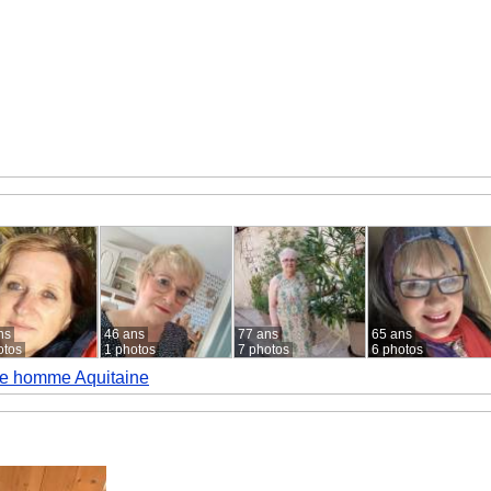
ns
46 ans
77 ans
65 ans
otos
1 photos
7 photos
6 photos
e homme Aquitaine