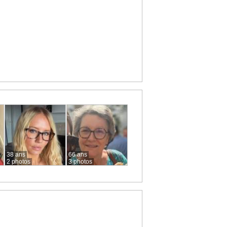
38 ans
66 ans
2 photos
3 photos