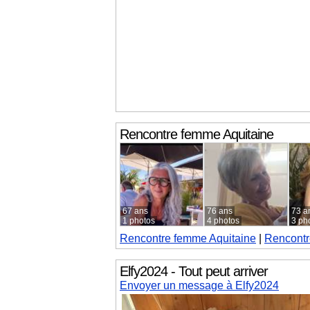
Rencontre femme
Aquitaine
67 ans
76 ans
73 a
1 photos
4 photos
3 ph
Rencontre femme
Aquitaine
|
Rencontr
Elfy2024 - Tout peut arriver
Envoyer un message à Elfy2024