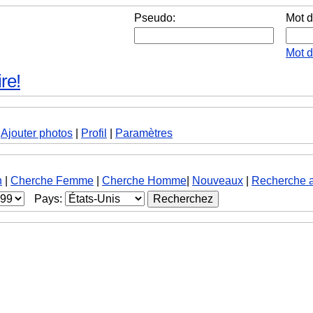
Pseudo:
Mot d
Mot 
re!
|
Ajouter photos
|
Profil
|
Paramètres
h
|
Cherche Femme
|
Cherche Homme
|
Nouveaux
|
Recherche 
Pays: