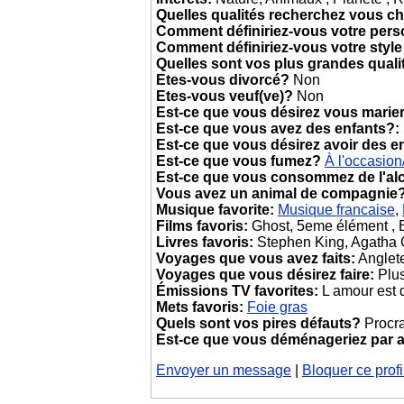
Quelles qualités recherchez vous ch
Comment définiriez-vous votre pers
Comment définiriez-vous votre style
Quelles sont vos plus grandes quali
Etes-vous divorcé?
Non
Etes-vous veuf(ve)?
Non
Est-ce que vous désirez vous marie
Est-ce que vous avez des enfants?:
Est-ce que vous désirez avoir des e
Est-ce que vous fumez?
À l'occasio
Est-ce que vous consommez de l'al
Vous avez un animal de compagnie
Musique favorite:
Musique francaise
,
Films favoris:
Ghost, 5eme élément , B
Livres favoris:
Stephen King, Agatha C
Voyages que vous avez faits:
Anglete
Voyages que vous désirez faire:
Plus
Émissions TV favorites:
L amour est 
Mets favoris:
Foie gras
Quels sont vos pires défauts?
Procra
Est-ce que vous déménageriez par
Envoyer un message
|
Bloquer ce profi