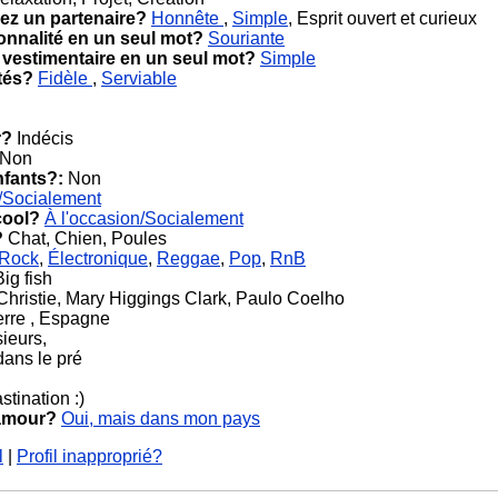
ez un partenaire?
Honnête
,
Simple
, Esprit ouvert et curieux
onnalité en un seul mot?
Souriante
 vestimentaire en un seul mot?
Simple
tés?
Fidèle
,
Serviable
r?
Indécis
Non
nfants?:
Non
n/Socialement
cool?
À l'occasion/Socialement
?
Chat, Chien, Poules
Rock
,
Électronique
,
Reggae
,
Pop
,
RnB
ig fish
hristie, Mary Higgings Clark, Paulo Coelho
rre , Espagne
ieurs,
dans le pré
stination :)
 amour?
Oui, mais dans mon pays
l
|
Profil inapproprié?