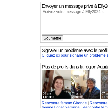
Envoyer un message privé
à Elfy
Signaler un problème avec le profi
Cliquez ici pour signaler un problème a
Plus de profils dans la région
Aquit
66 ans
74 ans
67 a
1 photos
2 photos
1 ph
Rencontre femme Gironde
|
Rencontre 
femme Lot et Garonne
|
Rencontre fem