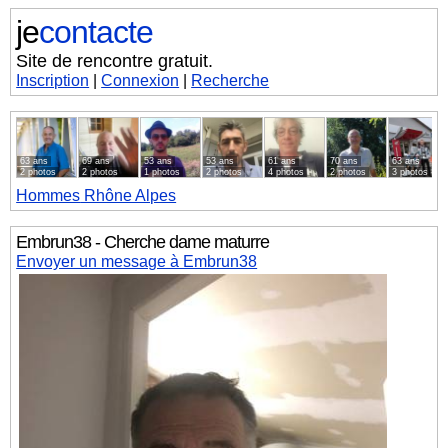
je
contacte
Site de rencontre gratuit.
Inscription
|
Connexion
|
Recherche
63 ans
69 ans
53 ans
53 ans
61 ans
70 ans
63 ans
2 photos
2 photos
1 photos
2 photos
4 photos
2 photos
3 photos
Hommes
Rhône Alpes
Embrun38 - Cherche dame maturre
Envoyer un message à Embrun38