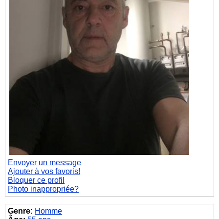
Envoyer un message
Ajouter à vos favoris!
Bloquer ce profil
Photo inappropriée?
Genre:
Homme