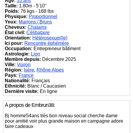
Âge:
55 ans
Taille:
1.80m - 5'10"
Poids:
76 kgs - 168 lbs
Physique:
Proportionnel
Yeux:
Marrons / Bruns
Cheveux:
Chatains
État civil:
Célibataire
Orientation:
Hétérosexuel(le)
Ici pour:
Rencontre éphémère
Occupation:
Entrepreneur bâtiment
Astrologie:
Lion
Membre depuis:
Décembre 2025
Ville:
Voiron
Région:
Isère
,
Rhône Alpes
Pays:
France
Nationalité:
Français
Ethnicité:
Blanc / Caucasien
Dernière visite:
En ligne
À propos de Embrun38:
Bj homme54ans très bon niveau social cherche dame
pour amitié voir plus grande maison en campagne adore
faire cadeaux