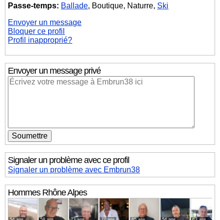
Passe-temps:
Ballade
, Boutique, Naturre,
Ski
Envoyer un message
Bloquer ce profil
Profil inapproprié?
Envoyer un message privé
Signaler un problème avec ce profil
Signaler un problème avec Embrun38
Hommes
Rhône Alpes
54 ans
58 ans
73 ans
77 ans
65 ans
54 ans
63 ans