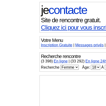
je
contacte
Site de rencontre gratuit.
Cliquez ici pour vous inscri
Votre Menu
Inscription Gratuite
|
Messages
privés
Recherche rencontre
(
3 398
)
En ligne
|
(33 292)
En ligne 24
Recherche
Âge:
À