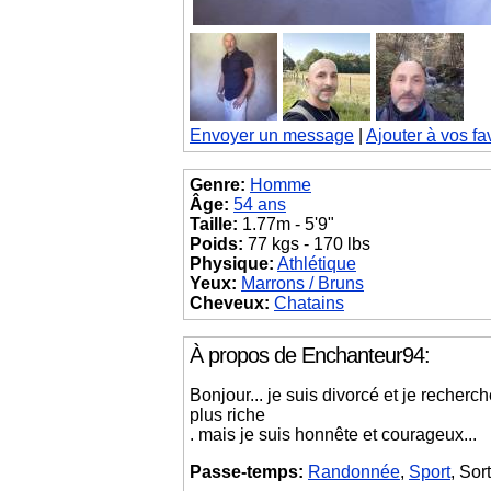
Envoyer un message
|
Ajouter à vos fa
Genre:
Homme
Âge:
54 ans
Taille:
1.77m - 5'9"
Poids:
77 kgs - 170 lbs
Physique:
Athlétique
Yeux:
Marrons / Bruns
Cheveux:
Chatains
À propos de Enchanteur94:
Bonjour... je suis divorcé et je recher
plus riche
. mais je suis honnête et courageux...
Passe-temps:
Randonnée
,
Sport
, Sor