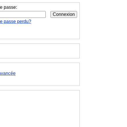
e passe:
de passe perdu?
avancée