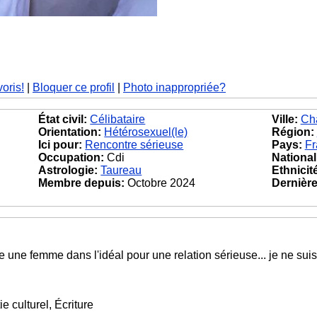
voris!
|
Bloquer ce profil
|
Photo inappropriée?
État civil:
Célibataire
Ville:
Ch
Orientation:
Hétérosexuel(le)
Région:
Ici pour:
Rencontre sérieuse
Pays:
Fr
Occupation:
Cdi
National
Astrologie:
Taureau
Ethnicit
Membre depuis:
Octobre 2024
Dernière 
che une femme dans l'idéal pour une relation sérieuse... je ne sui
tie culturel, Écriture