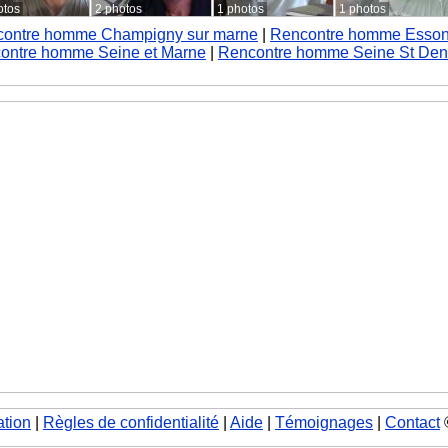
otos
2 photos
1 photos
1 photos
ontre homme Champigny sur marne
|
Rencontre homme Esso
ontre homme Seine et Marne
|
Rencontre homme Seine St Den
ation
|
Règles de confidentialité
|
Aide
|
Témoignages
|
Contact
©