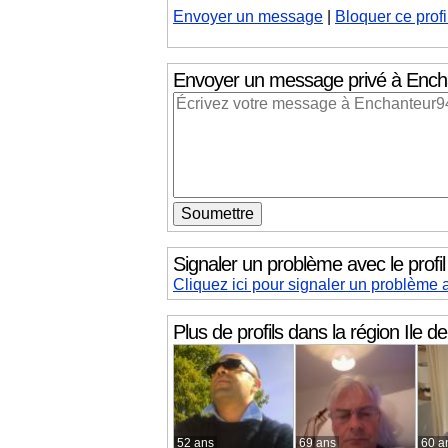
Envoyer un message
|
Bloquer ce profi
Envoyer un message privé
à Ench
Signaler un problème avec le prof
Cliquez ici pour signaler un problème 
Plus de profils dans la région
Ile d
52 ans
69 ans
60 a