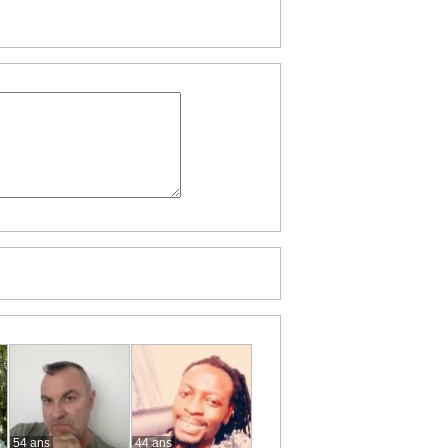
54 ans
44 ans