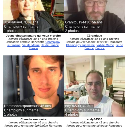
JEAN94AVEN,
57 ans
Granitous94430,
56 ans
Champigny sur marne
Champigny sur marne
1 photos
2 photos
Jeune cinquantenaire qui veux y croire
Céramique
homme célibataire de 57 ans cherche
homme célibataire de 56 ans cherche
rencontre amicale
Rencontre
Champigny
femme pour rencontre sérieuse
Rencontre
sur marne
,
Val de Marne
,
Ile de France
,
Champigny sur marne
,
Val de Marne
,
Ile de
France
France
,
France
Hommedouxpourvous,
46 ans
edy94500,
42 ans
Champigny sur marne
Champigny sur marne
1 photos
4 photos
Cherche rencontre
eddy94500
homme célibataire de 46 ans cherche
homme célibataire de 42 ans cherche
femme pour rencontre éphémère
Rencontre
femme pour rencontre sérieuse
Rencontre