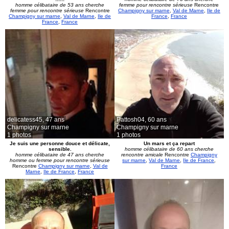
homme célibataire de 53 ans cherche
femme pour rencontre sérieuse
Rencontre
femme pour rencontre sérieuse
Rencontre
Champigny sur marne
,
Val de Marne
,
Ile de
Champigny sur marne
,
Val de Marne
,
Ile de
France
,
France
France
,
France
delicatess45,
47 ans
Pattosh04,
60 ans
Champigny sur marne
Champigny sur marne
1 photos
1 photos
Je suis une personne douce et délicate,
Un mars et ça repart
sensible.
homme célibataire de 60 ans cherche
homme célibataire de 47 ans cherche
rencontre amicale
Rencontre
Champigny
homme ou femme pour rencontre sérieuse
sur marne
,
Val de Marne
,
Ile de France
,
Rencontre
Champigny sur marne
,
Val de
France
Marne
,
Ile de France
,
France