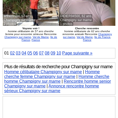
arthemis94,
57 ans
DIDIER94500,
62 ans
Champigny sur marne
Champigny sur marne
2 photos
1 photos
Voyons voir !
Cherche rencontre
homme célibataire de 57 ans cherche
homme célibataire de 62 ans cherche
femme pour rencontre sérieuse
Rencontre
rencontre amicale
Rencontre
Champigny
Champigny sur marne
,
Val de Marne
,
Ile de
sur marne
,
Val de Marne
,
Ile de France
,
France
,
France
France
01
02
03
04
05
06
07
08
09
10
Page suivante »
Plus de résultats de recherche pour Champigny sur marne
Homme célibataire Champigny sur marne
|
Homme
cherche femme Champigny sur marne
|
Homme cherche
homme Champigny sur marne
|
Rencontre homme senior
Champigny sur marne
|
Annonce rencontre homme
sérieux Champigny sur marne