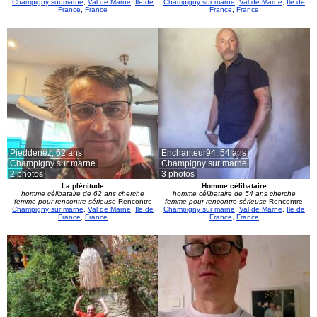
Champigny sur marne
,
Val de Marne
,
Ile de
Champigny sur marne
,
Val de Marne
,
Ile de
France
,
France
France
,
France
Pieddenez,
62 ans
Enchanteur94,
54 ans
Champigny sur marne
Champigny sur marne
2 photos
3 photos
La plénitude
Homme célibataire
homme célibataire de 62 ans cherche
homme célibataire de 54 ans cherche
femme pour rencontre sérieuse
Rencontre
femme pour rencontre sérieuse
Rencontre
Champigny sur marne
,
Val de Marne
,
Ile de
Champigny sur marne
,
Val de Marne
,
Ile de
France
,
France
France
,
France