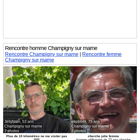
Rencontre homme Champigny sur marne
Rencontre Champigny sur marne
|
Rencontre femme
Champigny sur marne
Jesylvain,
53 ans
etio9446,
75 ans
Champigny sur marne
Champigny sur marne
2 photos
2 photos
Plus de 10 kilomètres ne me visiter pas
cherche jolie femme
!!!!!!
homme célibataire de 75 ans cherche