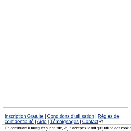
Inscription Gratuite
|
Conditions d'utilisation
|
Règles de
confidentialité
|
Aide
|
Témoignages
|
Contact
©
JeContacte.com, Tous droits réservés
En continuant à naviguer sur ce site, vous acceptez le fait qu'il utilise des cooki