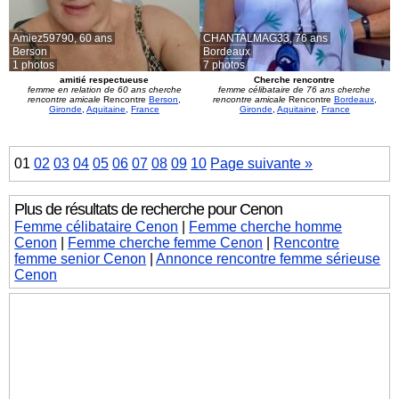
Amiez59790,
60 ans
CHANTALMAG33,
76 ans
Berson
Bordeaux
1 photos
7 photos
amitié respectueuse
Cherche rencontre
femme en relation de 60 ans cherche
femme célibataire de 76 ans cherche
rencontre amicale
Rencontre
Berson
,
rencontre amicale
Rencontre
Bordeaux
,
Gironde
,
Aquitaine
,
France
Gironde
,
Aquitaine
,
France
01
02
03
04
05
06
07
08
09
10
Page suivante »
Plus de résultats de recherche pour Cenon
Femme célibataire Cenon
|
Femme cherche homme
Cenon
|
Femme cherche femme Cenon
|
Rencontre
femme senior Cenon
|
Annonce rencontre femme sérieuse
Cenon