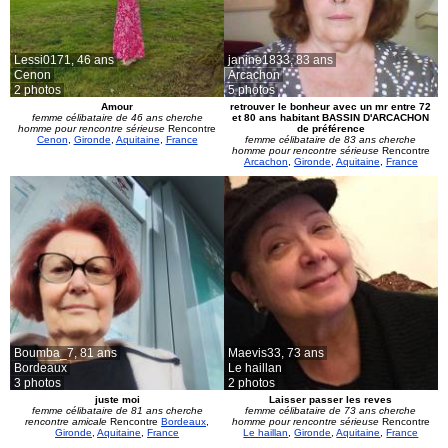
Lessi0171,
46 ans
janine1833,
83 ans
Cenon
Arcachon
2 photos
5 photos
Amour
retrouver le bonheur avec un mr entre 72
femme célibataire de 46 ans cherche
et 80 ans habitant BASSIN D'ARCACHON
homme pour rencontre sérieuse
Rencontre
de préférence
Cenon
,
Gironde
,
Aquitaine
,
France
femme célibataire de 83 ans cherche
homme pour rencontre sérieuse
Rencontre
Arcachon
,
Gironde
,
Aquitaine
,
France
Boumba_7,
81 ans
Maevis33,
73 ans
Bordeaux
Le haillan
3 photos
2 photos
juste moi
Laisser passer les reves
femme célibataire de 81 ans cherche
femme célibataire de 73 ans cherche
rencontre amicale
Rencontre
Bordeaux
,
homme pour rencontre sérieuse
Rencontre
Gironde
,
Aquitaine
,
France
Le haillan
,
Gironde
,
Aquitaine
,
France