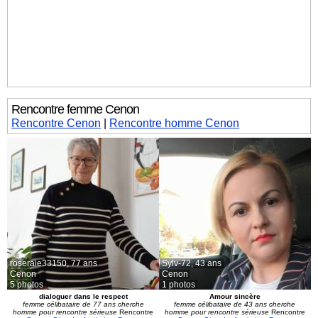
Rencontre femme Cenon
Rencontre Cenon
|
Rencontre homme Cenon
roseraie33150,
77 ans
Sylv-72,
43 ans
Cenon
Cenon
5 photos
1 photos
dialoguer dans le respect
Amour sincère
femme célibataire de 77 ans cherche
femme célibataire de 43 ans cherche
homme pour rencontre sérieuse
Rencontre
homme pour rencontre sérieuse
Rencontre