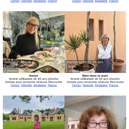
Cenon
,
Gironde
,
Aquitaine
,
France
Cenon
,
Gironde
,
Aquitaine
,
France
Alexis7-7,
46 ans
chantalouchh33,
66 ans
Cenon
Cenon
2 photos
4 photos
Amour
Main dans la main
femme célibataire de 46 ans cherche
femme célibataire de 66 ans cherche
homme pour rencontre sérieuse
Rencontre
homme pour rencontre sérieuse
Rencontre
Cenon
,
Gironde
,
Aquitaine
,
France
Cenon
,
Gironde
,
Aquitaine
,
France