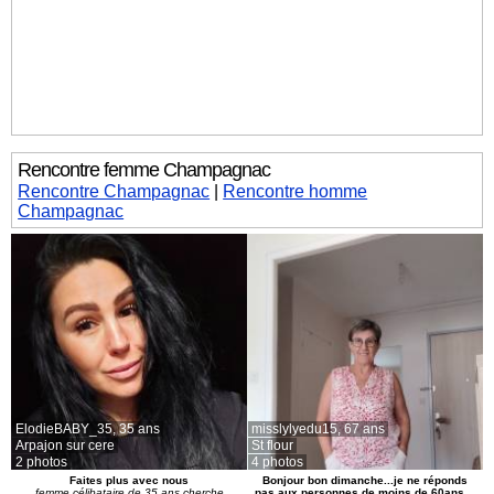
Rencontre femme Champagnac
Rencontre Champagnac
|
Rencontre homme
Champagnac
ElodieBABY_35,
35 ans
misslylyedu15,
67 ans
Arpajon sur cere
St flour
2 photos
4 photos
Faites plus avec nous
Bonjour bon dimanche...je ne réponds
femme célibataire de 35 ans cherche
pas aux personnes de moins de 60ans...