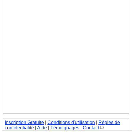
Inscription Gratuite
|
Conditions d'utilisation
|
Règles de
confidentialité
|
Aide
|
Témoignages
|
Contact
©