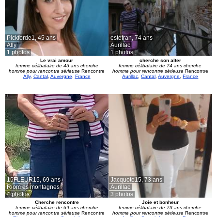
Pickforde1,
45 ans
estefran,
74 ans
Ally
Aurillac
1 photos
1 photos
Le vrai amour
cherche son alter
femme célibataire de 45 ans cherche
femme célibataire de 74 ans cherche
homme pour rencontre sérieuse
Rencontre
homme pour rencontre sérieuse
Rencontre
Ally
,
Cantal
,
Auvergne
,
France
Aurillac
,
Cantal
,
Auvergne
,
France
15FLEUR15,
69 ans
Jacquote15,
73 ans
Riom es montagnes
Aurillac
4 photos
3 photos
Cherche rencontre
Joie et bonheur
femme célibataire de 69 ans cherche
femme célibataire de 73 ans cherche
homme pour rencontre sérieuse
Rencontre
homme pour rencontre sérieuse
Rencontre