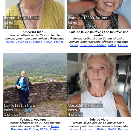
liseron_1234,
75 ans
Dolcevita13800,
64 ans
Istres
Istres
2 photos
2 photos
On verra bien ...
Fais de ta vie un rêve et de ton rêve une
femme célibataire de 75 ans cherche
réalité
homme pour rencontre sérieuse
Rencontre
femme célibataire de 64 ans cherche
Istres
,
Bouches du Rhône
,
PACA
,
France
homme pour rencontre sérieuse
Rencontre
Istres
,
Bouches du Rhône
,
PACA
,
France
Lamie1321,
71 ans
Coco150707,
65 ans
Istres
Istres
1 photos
4 photos
Voyages, voyages ...
Joie de vivre
femme célibataire de 71 ans cherche
femme célibataire de 65 ans cherche
rencontre amicale
Rencontre
Istres
,
homme pour rencontre sérieuse
Rencontre
Bouches du Rhône
,
PACA
,
France
Istres
,
Bouches du Rhône
,
PACA
,
France