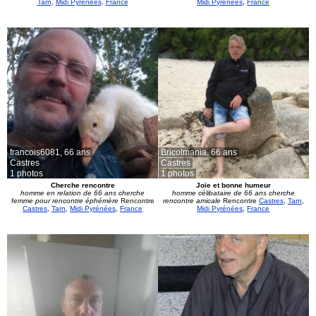
Tarn
,
Midi Pyrénées
,
France
Midi Pyrénées
,
France
francois6081,
66 ans
Bricolmania,
66 ans
Castres
Castres
1 photos
1 photos
Cherche rencontre
Joie et bonne humeur
homme en relation de 66 ans cherche
homme célibataire de 66 ans cherche
femme pour rencontre éphémère
Rencontre
rencontre amicale
Rencontre
Castres
,
Tarn
,
Castres
,
Tarn
,
Midi Pyrénées
,
France
Midi Pyrénées
,
France