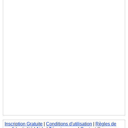
Inscription Gratuite
|
Conditions d'utilisation
|
Règles de