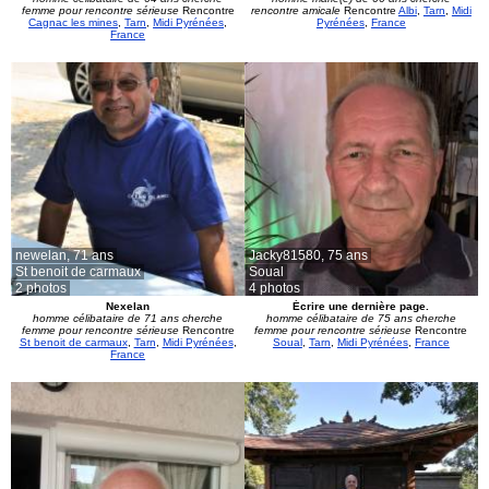
femme pour rencontre sérieuse
Rencontre
rencontre amicale
Rencontre
Albi
,
Tarn
,
Midi
Cagnac les mines
,
Tarn
,
Midi Pyrénées
,
Pyrénées
,
France
France
newelan,
71 ans
Jacky81580,
75 ans
St benoit de carmaux
Soual
2 photos
4 photos
Nexelan
Écrire une dernière page.
homme célibataire de 71 ans cherche
homme célibataire de 75 ans cherche
femme pour rencontre sérieuse
Rencontre
femme pour rencontre sérieuse
Rencontre
St benoit de carmaux
,
Tarn
,
Midi Pyrénées
,
Soual
,
Tarn
,
Midi Pyrénées
,
France
France