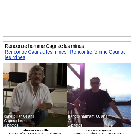
Rencontre homme Cagnac les mines
Rencontre Cagnac les mines
|
Rencontre femme Cagnac
les mines
carterpillar,
64 ans
francischarmant,
66 ans
Cagnac les mines
Albi
3 photos
1 photos
calme et tranquille
rencontre sympa
homme célibataire de 64 ans cherche
homme marié(e) de 66 ans cherche