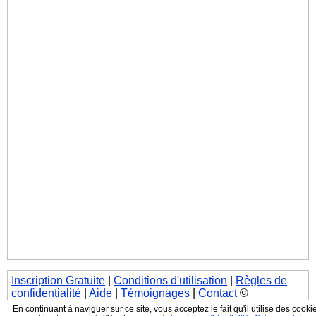
Inscription Gratuite
|
Conditions d'utilisation
|
Règles de
confidentialité
|
Aide
|
Témoignages
|
Contact
©
JeContacte.com, Tous droits réservés
En continuant à naviguer sur ce site, vous acceptez le fait qu'il utilise des cooki