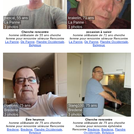
pascal,
55 ans
krakelin,
71 ans
La Panne
La Panne
3 photos
1 photos
Cherche rencontre
occasion à saisir
homme célibataire de 55 ans cherche
homme célibataire de 71 ans cherche
femme pour rencontre sérieuse
Rencontre
femme pour rencontre sérieuse
Rencontre
La Panne
,
De Panne
,
Flandre Occidentale
,
La Panne
,
De Panne
,
Flandre Occidentale
,
Belgique
Belgique
Poelons,
75 ans
Slang100,
75 ans
Bredene
Bredene
3 photos
3 photos
Être heureux
Cherche rencontre
homme célibataire de 75 ans cherche
homme célibataire de 75 ans cherche
femme pour rencontre sérieuse
Rencontre
homme pour rencontre éphémère
Bredene
,
Bredene
,
Flandre Occidentale
,
Rencontre
Bredene
,
Bredene
,
Flandre
Belgique
Occidentale
,
Belgique