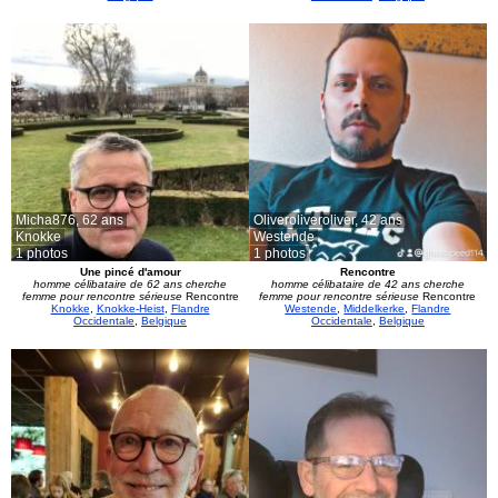
Micha876,
62 ans
Oliveroliveroliver,
42 ans
Knokke
Westende
1 photos
1 photos
Une pincé d'amour
Rencontre
homme célibataire de 62 ans cherche
homme célibataire de 42 ans cherche
femme pour rencontre sérieuse
Rencontre
femme pour rencontre sérieuse
Rencontre
Knokke
,
Knokke-Heist
,
Flandre
Westende
,
Middelkerke
,
Flandre
Occidentale
,
Belgique
Occidentale
,
Belgique