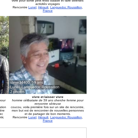
vivre pour sortie petit resto balade et faire diverses
activités voyages
Rencontre
Lunel
,
Hérault
,
Languedoc Roussillon
,
France
steve34400,
59 ans
Lunel
, Languedoc Roussillon
2 photos
vivre et laisser vivre
pour
homme célibataire de 59 ans cherche femme pour
rencontre sérieuse
ation
coucou, voila première fois sur un site de rencontre,
cère
mon but est de rencontrer de nouvelles personnes
vec
et de partager de bon moments.
ir,
Rencontre
Lunel
,
Hérault
,
Languedoc Roussillon
,
France
lon
,