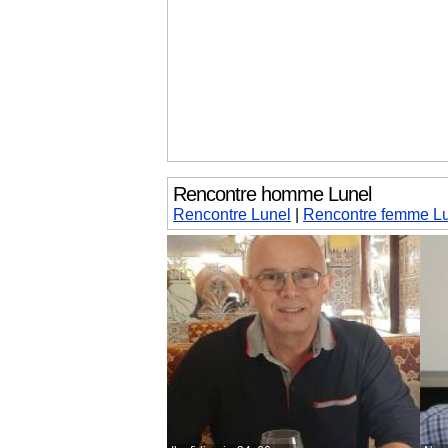
Rencontre homme Lunel
Rencontre Lunel
|
Rencontre femme L