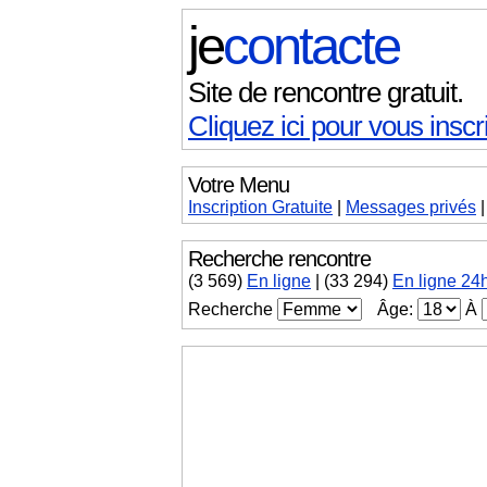
je
contacte
Site de rencontre gratuit.
Cliquez ici pour vous inscri
Votre Menu
Inscription Gratuite
|
Messages
privés
Recherche rencontre
(
3 569
)
En ligne
|
(33 294)
En ligne 24
Recherche
Âge:
À