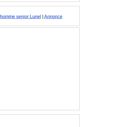
 homme senior Lunel
|
Annonce