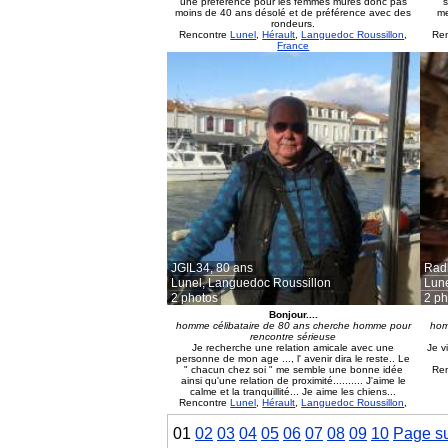
une préférence pour les femmes mures donc pas
s
moins de 40 ans désolé et de préférence avec des
me
rondeurs.
Rencontre
Lunel
,
Hérault
,
Languedoc Roussillon
,
Re
France
JGIL34,
80 ans
Rad
Lunel
, Languedoc Roussillon
Lune
2 photos
2 ph
Bonjour....
homme célibataire de 80 ans cherche homme pour
hom
rencontre sérieuse
Je recherche une relation amicale avec une
Je v
personne de mon age ..., l' avenir dira le reste.. Le
" chacun chez soi " me semble une bonne idée
Re
ainsi qu'une relation de proximité.......... J'aime le
calme et la tranquillité... Je aime les chiens...
Rencontre
Lunel
,
Hérault
,
Languedoc Roussillon
,
France
01
02
03
04
05
06
07
08
09
10
Page su