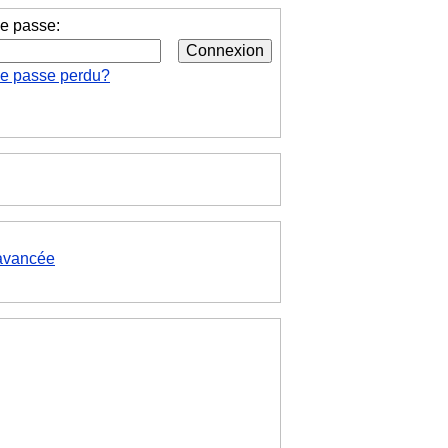
e passe:
de passe perdu?
avancée