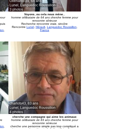
Overland-34,
64 ans
Lunel
, Languedoc Roussillon
3 photos
Voyons..ou cela nous mène..
pour
homme célibataire de 64 ans cherche femme pour
rencontre sérieuse
puis
Recherche rencontre vraie, sincère
Rencontre
Lunel
,
Hérault
,
Languedoc Roussillon
,
lon
,
France
charlots43,
83 ans
Lunel
, Languedoc Roussillon
4 photos
cherche une compagne qui aime les animaux
re
homme célibataire de 83 ans cherche femme pour
rencontre sérieuse
lon
,
cherche une personne simple pas trop compliqué a