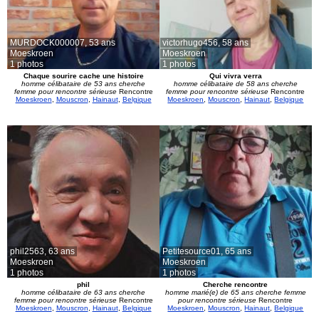
MURDOCK000007,
53 ans
victorhugo456,
58 ans
Moeskroen
Moeskroen
1 photos
1 photos
Chaque sourire cache une histoire
Qui vivra verra
homme célibataire de 53 ans cherche
homme célibataire de 58 ans cherche
femme pour rencontre sérieuse
Rencontre
femme pour rencontre sérieuse
Rencontre
Moeskroen
,
Mouscron
,
Hainaut
,
Belgique
Moeskroen
,
Mouscron
,
Hainaut
,
Belgique
phil2563,
63 ans
Petitesource01,
65 ans
Moeskroen
Moeskroen
1 photos
1 photos
phil
Cherche rencontre
homme célibataire de 63 ans cherche
homme marié(e) de 65 ans cherche femme
femme pour rencontre sérieuse
Rencontre
pour rencontre sérieuse
Rencontre
Moeskroen
,
Mouscron
,
Hainaut
,
Belgique
Moeskroen
,
Mouscron
,
Hainaut
,
Belgique