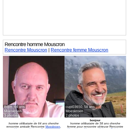
Rencontre homme Mouscron
Rencontre Mouscron
|
Rencontre femme Mouscron
thitim,
64 ans
cupi03650,
58 ans
Moeskroen
Moeskroen
3 photos
2 photos
.
bonjour
homme célibataire de 64 ans cherche
homme célibataire de 58 ans cherche
rencontre amicale
Rencontre
Moeskroen
,
femme pour rencontre sérieuse
Rencontre