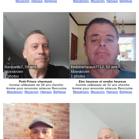
Mouscron
,
Hainaut
,
Belgique
Moeskroen
,
Mouscron
,
Hainaut
,
Belgique
Barquette7,
58 ans
fredoherseaux7712,
52 ans
Moeskroen
Moeskroen
3 photos
1 photos
Petit Prince charmant .
Etre heureux et rendre heureux
homme célibataire de 58 ans cherche
homme célibataire de 52 ans cherche
femme pour rencontre sérieuse
Rencontre
femme pour rencontre sérieuse
Rencontre
Moeskroen
,
Mouscron
,
Hainaut
,
Belgique
Moeskroen
,
Mouscron
,
Hainaut
,
Belgique