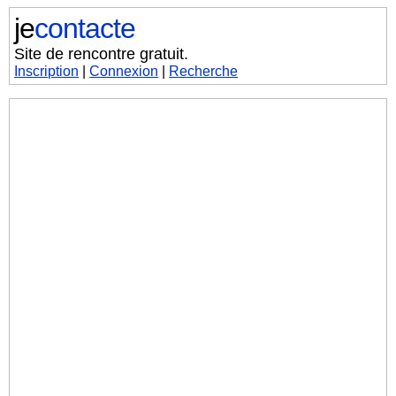
je
contacte
Site de rencontre gratuit.
Inscription
|
Connexion
|
Recherche