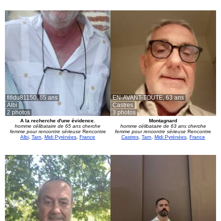
fifidu81150,
65 ans
EN-AVANT-TOUTE,
63 ans
Albi
Castres
2 photos
3 photos
A la recherche d'une évidence.
Montagnard
homme célibataire de 65 ans cherche
homme célibataire de 63 ans cherche
femme pour rencontre sérieuse
Rencontre
femme pour rencontre sérieuse
Rencontre
Albi
,
Tarn
,
Midi Pyrénées
,
France
Castres
,
Tarn
,
Midi Pyrénées
,
France