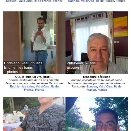
Ecouen
,
Val d'Oise
,
Ile de France
,
France
Sannois
,
Val d'Oise
,
Ile de France
,
France
Chrislenouveau,
59 ans
Phil95440,
67 ans
Enghien les bains
Ecouen
1 photos
2 photos
Oui, je suis un vrai profil...
rencontre sérieuse
homme célibataire de 59 ans cherche
homme célibataire de 67 ans cherche
femme pour rencontre sérieuse
Rencontre
homme ou femme pour rencontre sérieuse
Enghien les bains
,
Val d'Oise
,
Ile de
Rencontre
Ecouen
,
Val d'Oise
,
Ile de
France
,
France
France
,
France