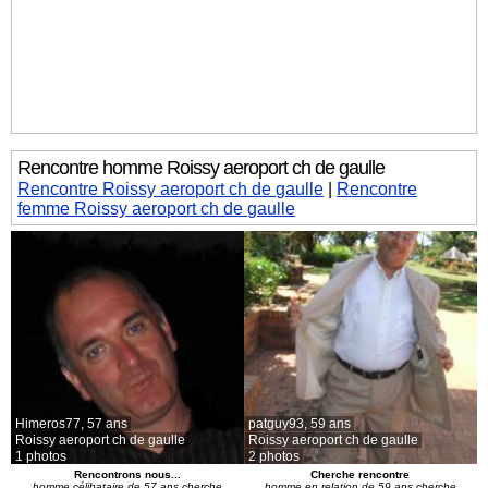
Rencontre homme Roissy aeroport ch de gaulle
Rencontre Roissy aeroport ch de gaulle
|
Rencontre
femme Roissy aeroport ch de gaulle
Himeros77,
57 ans
patguy93,
59 ans
Roissy aeroport ch de gaulle
Roissy aeroport ch de gaulle
1 photos
2 photos
Rencontrons nous...
Cherche rencontre
homme célibataire de 57 ans cherche
homme en relation de 59 ans cherche