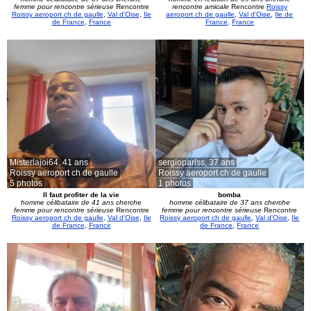
femme pour rencontre sérieuse
Rencontre
rencontre amicale
Rencontre
Roissy
Roissy aeroport ch de gaulle
,
Val d'Oise
,
Ile
aeroport ch de gaulle
,
Val d'Oise
,
Ile de
de France
,
France
France
,
France
Misterlajoi64,
41 ans
sergiopariss,
37 ans
Roissy aeroport ch de gaulle
Roissy aeroport ch de gaulle
5 photos
1 photos
Il faut profiter de la vie
bomba
homme célibataire de 41 ans cherche
homme célibataire de 37 ans cherche
femme pour rencontre sérieuse
Rencontre
femme pour rencontre sérieuse
Rencontre
Roissy aeroport ch de gaulle
,
Val d'Oise
,
Ile
Roissy aeroport ch de gaulle
,
Val d'Oise
,
Ile
de France
,
France
de France
,
France