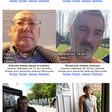
Rumes
,
Rumes
,
Hainaut
,
Belgique
Rumes
,
Rumes
,
Hainaut
,
Belgique
Ericg2107,
71 ans
Davidhainaut,
54 ans
Rumes
Rumes
1 photos
2 photos
Cherche femme douce et sincère.
Recherche relation sérieuse
homme célibataire de 71 ans cherche
homme célibataire de 54 ans cherche
femme pour rencontre sérieuse
Rencontre
femme pour rencontre sérieuse
Rencontre
Rumes
,
Rumes
,
Hainaut
,
Belgique
Rumes
,
Rumes
,
Hainaut
,
Belgique