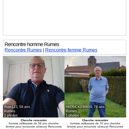
Rencontre homme Rumes
Rencontre Rumes
|
Rencontre femme Rumes
Rum123,
58 ans
PATRICK030650,
76 ans
Rumes
Rumes
2 photos
1 photos
Cherche rencontre
Cherche rencontre
homme célibataire de 58 ans cherche
homme célibataire de 76 ans cherche
femme pour rencontre sérieuse
Rencontre
femme pour rencontre sérieuse
Rencontre