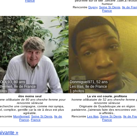
France
peut-etre sur ce site .Sincere ,calin,à l'écout
humour
Rencontre
Dugny
,
Seine St Denis
,
Ile de Fra
France
OOL93,
80 ans
Donmiguel971,
52 ans
fermeil
, Ile de France
Les lilas
, Ile de France
otos
1 photos
être moins seul
La vie est courte..profitons
me célibataire de 80 ans cherche femme pour
homme célibataire de 52 ans cherche femme 
rencontre sérieuse
rencontre sérieuse
 recherche une compagne, comme moi sympa,
Originaire de Guadeloupe,vie en région
l, complice, gentille car la vie à deux est plus
parisienne..j’aimerais faire des rencontres voir
agréable.
si affinités..
encontre
Montfermeil
,
Seine St Denis
,
Ile de
Rencontre
Les lilas
,
Seine St Denis
,
Ile de Fr
France
,
France
France
ivante »