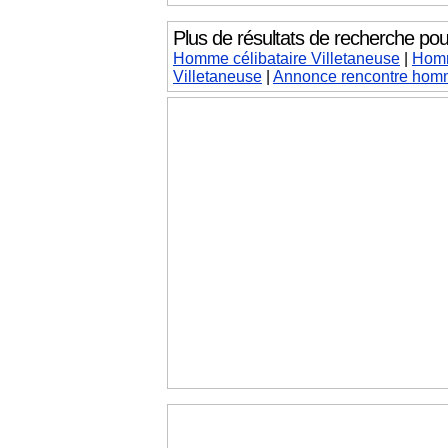
Plus de résultats de recherche pou
Homme célibataire Villetaneuse
|
Homm
Villetaneuse
|
Annonce rencontre homm